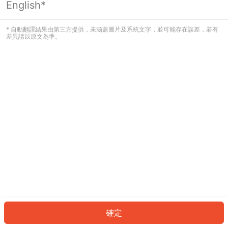
English*
發生錯誤！請登入並再試一次或回到主
頁。
* 自動翻譯結果由第三方提供，未涵蓋圖片及系統文字，並可能存在誤差，若有
差異請以原文為準。
登入
返回首頁
確定
ID: 1607486db61-4a20-403a-aaff-f5238ab8ab27