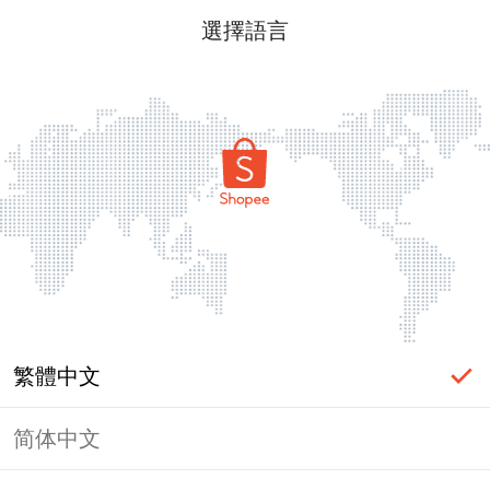
選擇語言
繁體中文
简体中文
頁面無法顯示