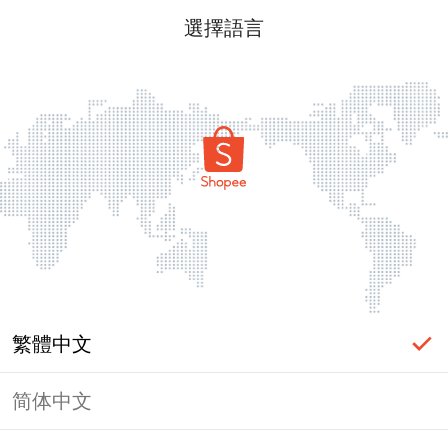
選擇語言
繁體中文
简体中文
頁面無法顯示