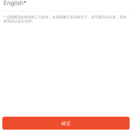
English*
發生錯誤！請登入並再試一次或回到主
頁。
* 自動翻譯結果由第三方提供，未涵蓋圖片及系統文字，並可能存在誤差，若有
差異請以原文為準。
登入
返回首頁
確定
ID: 5484f3da836-c0cd-4b01-805f-b3d6e7bcd3bc