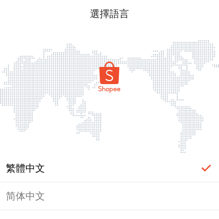
選擇語言
繁體中文
简体中文
頁面無法顯示