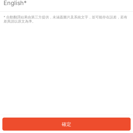
English*
發生錯誤！請登入並再試一次或回到主
頁。
* 自動翻譯結果由第三方提供，未涵蓋圖片及系統文字，並可能存在誤差，若有
差異請以原文為準。
登入
返回首頁
確定
ID: 887f5e187f0-96a7-47fe-a29e-301902a790e7