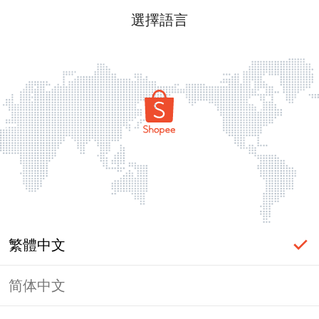
選擇語言
繁體中文
简体中文
頁面無法顯示