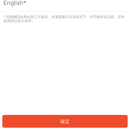
English*
發生錯誤！請登入並再試一次或回到主
頁。
* 自動翻譯結果由第三方提供，未涵蓋圖片及系統文字，並可能存在誤差，若有
差異請以原文為準。
登入
返回首頁
確定
ID: 6608430ceeb-6689-4a99-9e52-4bd7cfef71e5