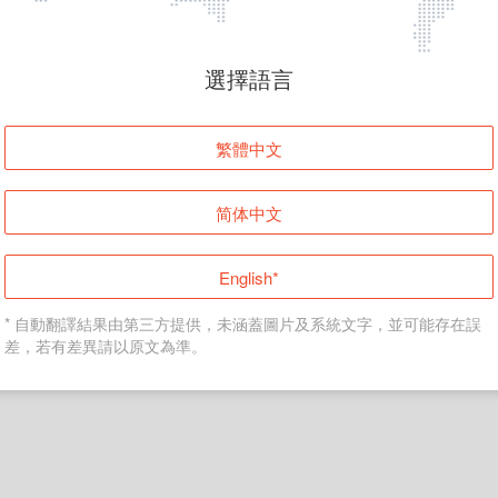
頁面無法顯示
選擇語言
發生錯誤！請登入並再試一次或回到主頁。
繁體中文
登入
简体中文
返回首頁
English*
* 自動翻譯結果由第三方提供，未涵蓋圖片及系統文字，並可能存在誤
差，若有差異請以原文為準。