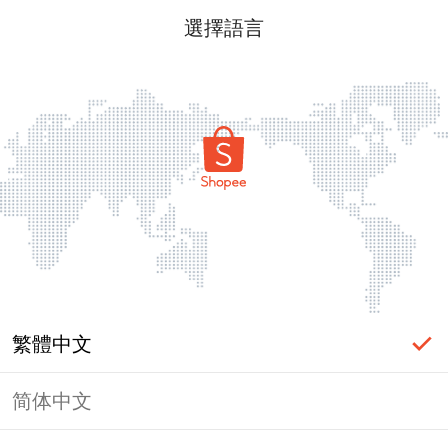
選擇語言
繁體中文
简体中文
頁面無法顯示