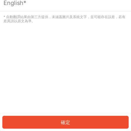
English*
發生錯誤！請登入並再試一次或回到主
頁。
* 自動翻譯結果由第三方提供，未涵蓋圖片及系統文字，並可能存在誤差，若有
差異請以原文為準。
登入
返回首頁
確定
ID: 551edb20ea2-146e-4d23-9c12-a9436d9370b9