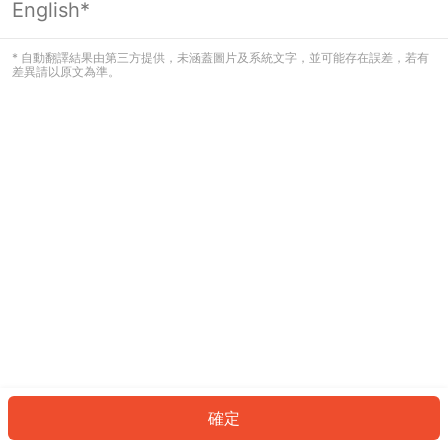
English*
發生錯誤！請登入並再試一次或回到主
頁。
* 自動翻譯結果由第三方提供，未涵蓋圖片及系統文字，並可能存在誤差，若有
差異請以原文為準。
登入
返回首頁
確定
ID: 2837fc3ce1d-6e98-42f5-9f79-7f1e42c379ff