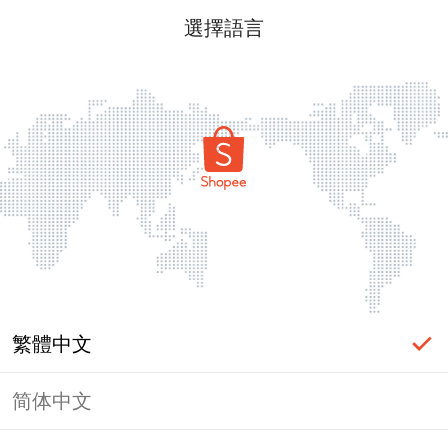
選擇語言
繁體中文
简体中文
頁面無法顯示