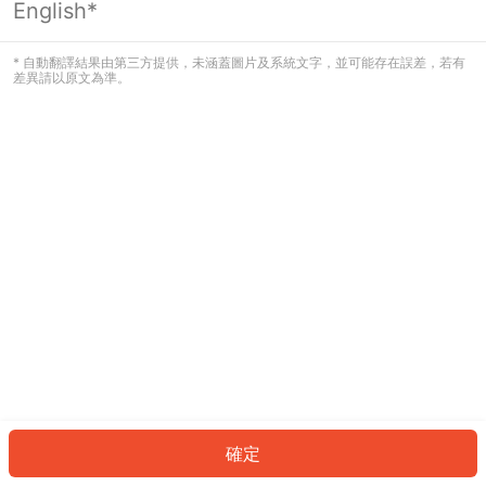
English*
發生錯誤！請登入並再試一次或回到主
頁。
* 自動翻譯結果由第三方提供，未涵蓋圖片及系統文字，並可能存在誤差，若有
差異請以原文為準。
登入
返回首頁
確定
ID: 678007cd293-f2fe-4405-9785-ca2034881663