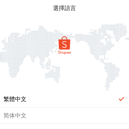
選擇語言
繁體中文
简体中文
頁面無法顯示