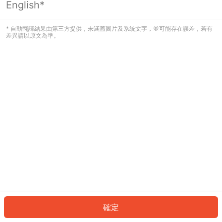
English*
發生錯誤！請登入並再試一次或回到主
頁。
* 自動翻譯結果由第三方提供，未涵蓋圖片及系統文字，並可能存在誤差，若有
差異請以原文為準。
登入
返回首頁
確定
ID: 49172603563-cdb6-41f9-938a-1576a629e794