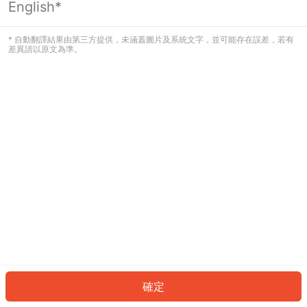
English*
發生錯誤！請登入並再試一次或回到主
頁。
* 自動翻譯結果由第三方提供，未涵蓋圖片及系統文字，並可能存在誤差，若有
差異請以原文為準。
登入
返回首頁
確定
ID: 670e5c850fb-5a4c-4f21-937b-2e1f8de5e4eb