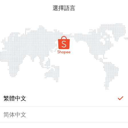
選擇語言
繁體中文
简体中文
頁面無法顯示