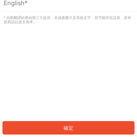
English*
發生錯誤！請登入並再試一次或回到主
頁。
* 自動翻譯結果由第三方提供，未涵蓋圖片及系統文字，並可能存在誤差，若有
差異請以原文為準。
登入
返回首頁
確定
ID: 312ab6fee19-23e1-4146-b3cf-4f3d0a44073b