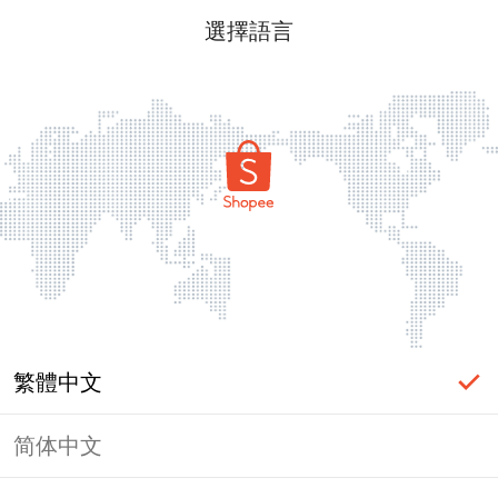
選擇語言
繁體中文
简体中文
頁面無法顯示