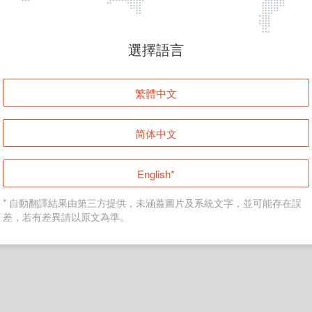
頁面無法顯示
選擇語言
發生錯誤！請登入並再試一次或回到主頁。
繁體中文
登入
简体中文
返回首頁
English*
* 自動翻譯結果由第三方提供，未涵蓋圖片及系統文字，並可能存在誤
差，若有差異請以原文為準。