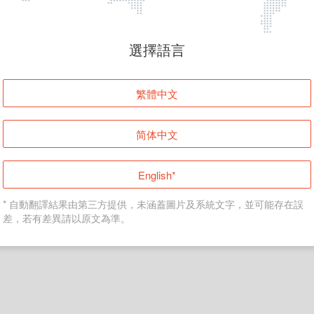
頁面無法顯示
選擇語言
發生錯誤！請登入並再試一次或回到主頁。
繁體中文
登入
简体中文
返回首頁
English*
* 自動翻譯結果由第三方提供，未涵蓋圖片及系統文字，並可能存在誤
差，若有差異請以原文為準。