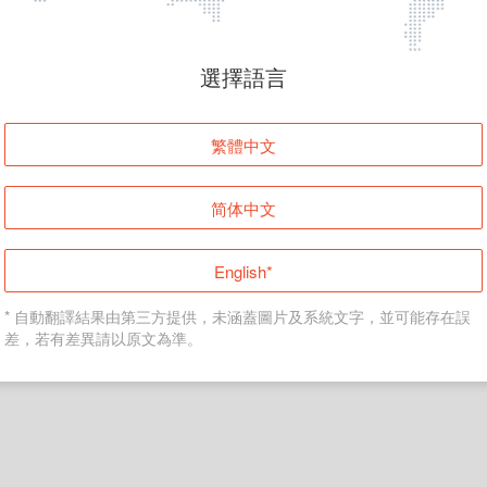
頁面無法顯示
選擇語言
發生錯誤！請登入並再試一次或回到主頁。
繁體中文
登入
简体中文
返回首頁
English*
* 自動翻譯結果由第三方提供，未涵蓋圖片及系統文字，並可能存在誤
差，若有差異請以原文為準。