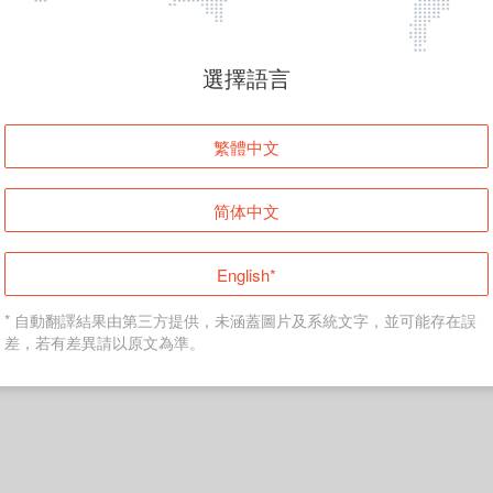
頁面無法顯示
選擇語言
發生錯誤！請登入並再試一次或回到主頁。
繁體中文
登入
简体中文
返回首頁
English*
* 自動翻譯結果由第三方提供，未涵蓋圖片及系統文字，並可能存在誤
差，若有差異請以原文為準。