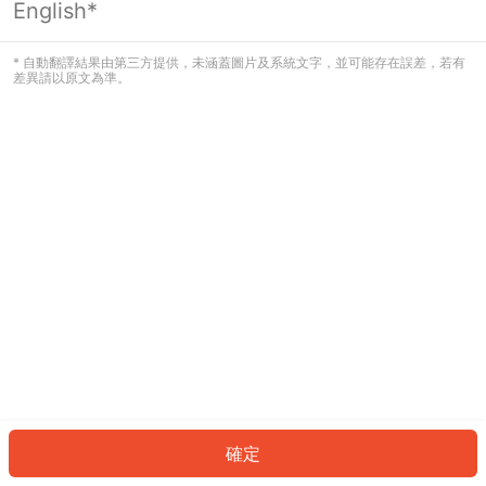
English*
發生錯誤！請登入並再試一次或回到主
頁。
* 自動翻譯結果由第三方提供，未涵蓋圖片及系統文字，並可能存在誤差，若有
差異請以原文為準。
登入
返回首頁
確定
ID: 900504a5f31-684c-4c99-a65f-d927b9357c4d