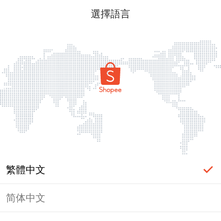
選擇語言
繁體中文
简体中文
頁面無法顯示