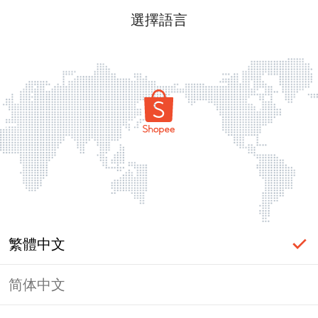
選擇語言
繁體中文
简体中文
頁面無法顯示