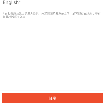
English*
發生錯誤！請登入並再試一次或回到主
頁。
* 自動翻譯結果由第三方提供，未涵蓋圖片及系統文字，並可能存在誤差，若有
差異請以原文為準。
登入
返回首頁
確定
ID: 139c1629e7d-9122-4106-84a8-662ac04632dd