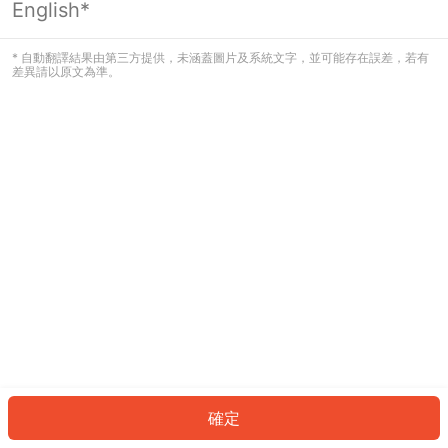
English*
發生錯誤！請登入並再試一次或回到主
頁。
* 自動翻譯結果由第三方提供，未涵蓋圖片及系統文字，並可能存在誤差，若有
差異請以原文為準。
登入
返回首頁
確定
ID: 368c9fe1998-5da2-418f-9619-383ea89b7c8b