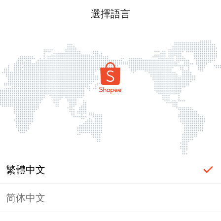
選擇語言
繁體中文
简体中文
頁面無法顯示