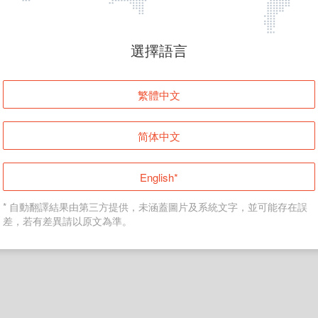
頁面無法顯示
選擇語言
發生錯誤！請登入並再試一次或回到主頁。
繁體中文
登入
简体中文
返回首頁
English*
* 自動翻譯結果由第三方提供，未涵蓋圖片及系統文字，並可能存在誤
差，若有差異請以原文為準。