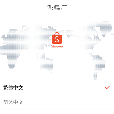
選擇語言
繁體中文
简体中文
頁面無法顯示