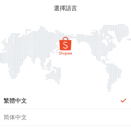
選擇語言
繁體中文
简体中文
頁面無法顯示