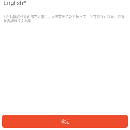
English*
發生錯誤！請登入並再試一次或回到主
頁。
* 自動翻譯結果由第三方提供，未涵蓋圖片及系統文字，並可能存在誤差，若有
差異請以原文為準。
登入
返回首頁
確定
ID: 515fc5f6b46-9f42-4df7-938b-6a94b64548cf