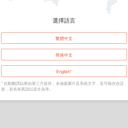
頁面無法顯示
選擇語言
發生錯誤！請登入並再試一次或回到主頁。
繁體中文
登入
简体中文
返回首頁
English*
* 自動翻譯結果由第三方提供，未涵蓋圖片及系統文字，並可能存在誤
差，若有差異請以原文為準。