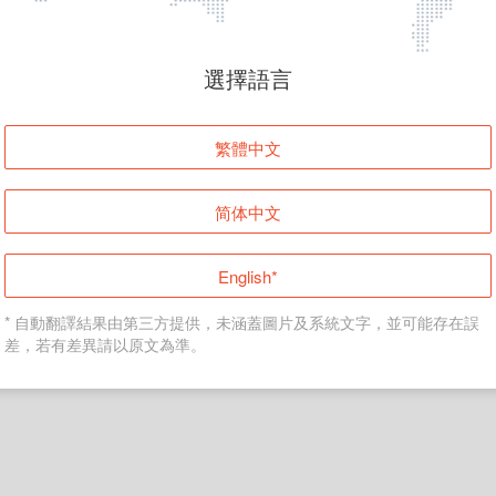
頁面無法顯示
選擇語言
發生錯誤！請登入並再試一次或回到主頁。
繁體中文
登入
简体中文
返回首頁
English*
* 自動翻譯結果由第三方提供，未涵蓋圖片及系統文字，並可能存在誤
差，若有差異請以原文為準。