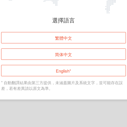
頁面無法顯示
選擇語言
發生錯誤！請登入並再試一次或回到主頁。
繁體中文
登入
简体中文
返回首頁
English*
* 自動翻譯結果由第三方提供，未涵蓋圖片及系統文字，並可能存在誤
差，若有差異請以原文為準。