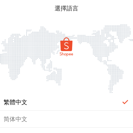
選擇語言
繁體中文
简体中文
頁面無法顯示