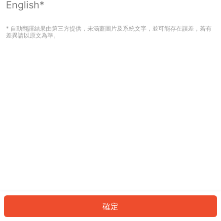
English*
發生錯誤！請登入並再試一次或回到主
頁。
* 自動翻譯結果由第三方提供，未涵蓋圖片及系統文字，並可能存在誤差，若有
差異請以原文為準。
登入
返回首頁
確定
ID: 8151d215587-e14e-4811-9447-6d61c5164483