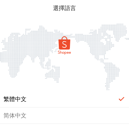
選擇語言
繁體中文
简体中文
頁面無法顯示