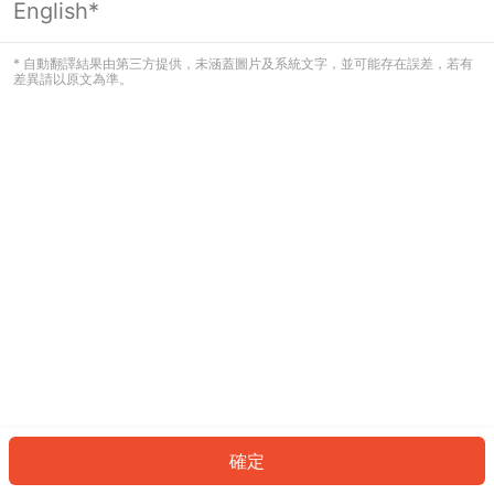
English*
發生錯誤！請登入並再試一次或回到主
頁。
* 自動翻譯結果由第三方提供，未涵蓋圖片及系統文字，並可能存在誤差，若有
差異請以原文為準。
登入
返回首頁
確定
ID: 797c3983c94-7644-4668-b8b6-a6ed1c9935e1