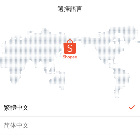
選擇語言
繁體中文
简体中文
頁面無法顯示