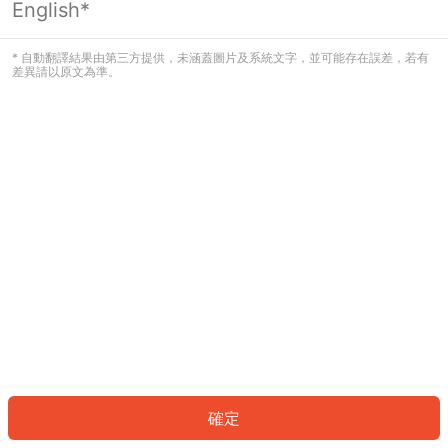
English*
發生錯誤！請登入並再試一次或回到主
頁。
* 自動翻譯結果由第三方提供，未涵蓋圖片及系統文字，並可能存在誤差，若有
差異請以原文為準。
登入
返回首頁
確定
ID: 90106bc7c9-6925-484b-8d51-a43a0413604c