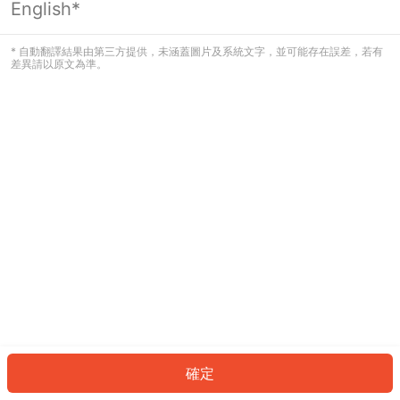
English*
發生錯誤！請登入並再試一次或回到主
頁。
* 自動翻譯結果由第三方提供，未涵蓋圖片及系統文字，並可能存在誤差，若有
差異請以原文為準。
登入
返回首頁
確定
ID: 29390c33a59-c53f-4d24-92f3-0b9a3d563a4a