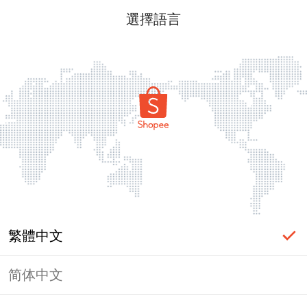
選擇語言
繁體中文
简体中文
頁面無法顯示