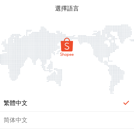
選擇語言
繁體中文
简体中文
頁面無法顯示