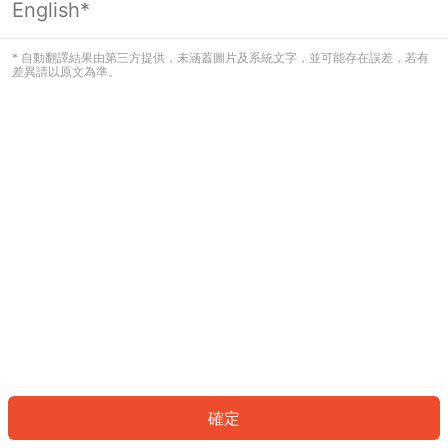
English*
發生錯誤！請登入並再試一次或回到主
頁。
* 自動翻譯結果由第三方提供，未涵蓋圖片及系統文字，並可能存在誤差，若有
差異請以原文為準。
登入
返回首頁
確定
ID: 920eda9cb65-82f4-4a08-8674-0ab76cc6decc