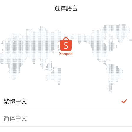
選擇語言
繁體中文
简体中文
頁面無法顯示