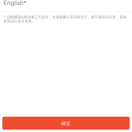
English*
發生錯誤！請登入並再試一次或回到主
頁。
* 自動翻譯結果由第三方提供，未涵蓋圖片及系統文字，並可能存在誤差，若有
差異請以原文為準。
登入
返回首頁
確定
ID: 551f9bd34fd-9c3e-4b5e-83c1-75abb5238178