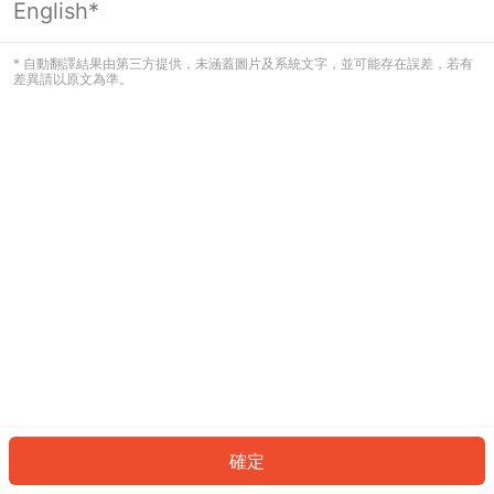
English*
發生錯誤！請登入並再試一次或回到主
頁。
* 自動翻譯結果由第三方提供，未涵蓋圖片及系統文字，並可能存在誤差，若有
差異請以原文為準。
登入
返回首頁
確定
ID: 882948e850a-63fd-4dbf-b630-71bc4e6d9b03