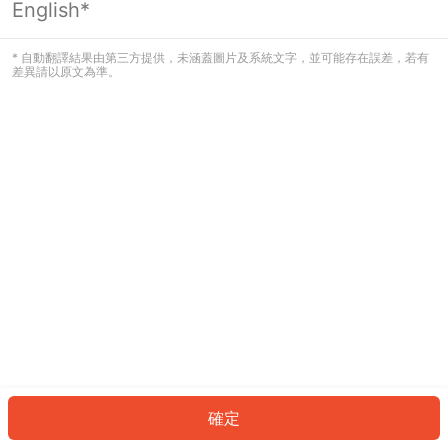
English*
發生錯誤！請登入並再試一次或回到主
頁。
* 自動翻譯結果由第三方提供，未涵蓋圖片及系統文字，並可能存在誤差，若有
差異請以原文為準。
登入
返回首頁
確定
ID: 690b82134a8-0226-47e7-a8cf-27044f15ffa1