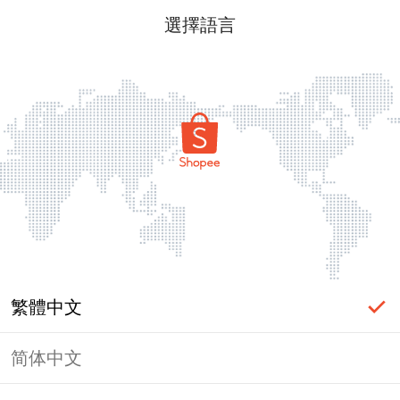
選擇語言
繁體中文
简体中文
頁面無法顯示