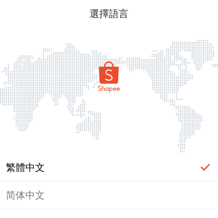
選擇語言
繁體中文
简体中文
頁面無法顯示