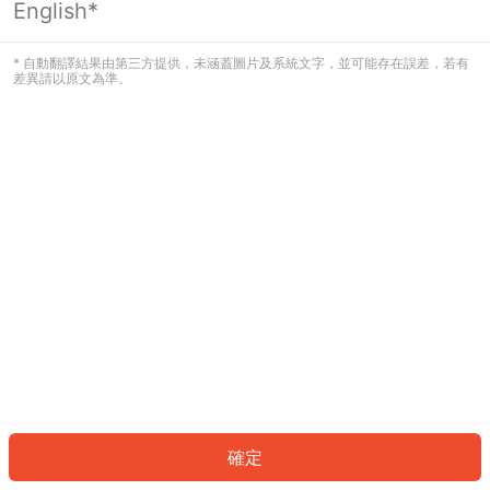
English*
發生錯誤！請登入並再試一次或回到主
頁。
* 自動翻譯結果由第三方提供，未涵蓋圖片及系統文字，並可能存在誤差，若有
差異請以原文為準。
登入
返回首頁
確定
ID: 463e1351e20-f525-4f47-acfa-78b84f399a3f