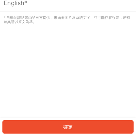
English*
發生錯誤！請登入並再試一次或回到主
頁。
* 自動翻譯結果由第三方提供，未涵蓋圖片及系統文字，並可能存在誤差，若有
差異請以原文為準。
登入
返回首頁
確定
ID: 174a55d1ae7-c6db-4a39-a36e-66dec2ecf220