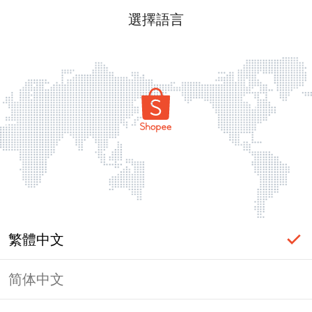
選擇語言
繁體中文
简体中文
頁面無法顯示