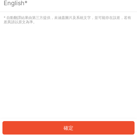
English*
發生錯誤！請登入並再試一次或回到主
頁。
* 自動翻譯結果由第三方提供，未涵蓋圖片及系統文字，並可能存在誤差，若有
差異請以原文為準。
登入
返回首頁
確定
ID: 549c6480c68-0af6-4844-9c42-f790fb748eb1