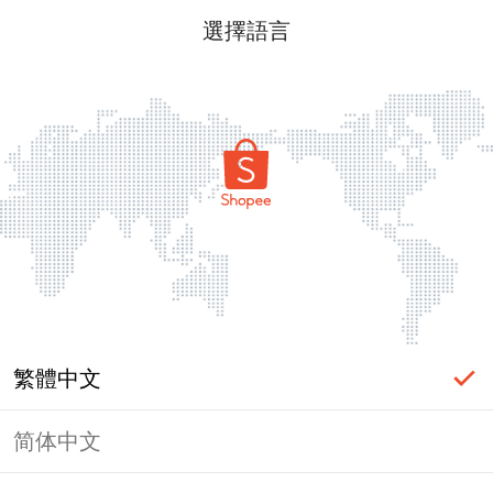
選擇語言
繁體中文
简体中文
頁面無法顯示