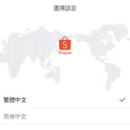
選擇語言
繁體中文
简体中文
頁面無法顯示