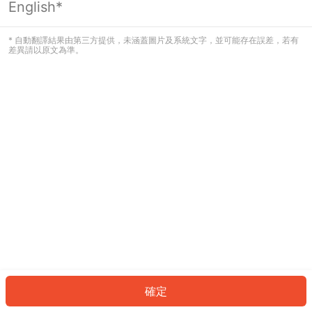
English*
發生錯誤！請登入並再試一次或回到主
頁。
* 自動翻譯結果由第三方提供，未涵蓋圖片及系統文字，並可能存在誤差，若有
差異請以原文為準。
登入
返回首頁
確定
ID: 43177341e09-42f2-4053-b3d6-87a34ac7b8d1