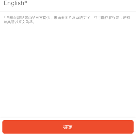
English*
發生錯誤！請登入並再試一次或回到主
頁。
* 自動翻譯結果由第三方提供，未涵蓋圖片及系統文字，並可能存在誤差，若有
差異請以原文為準。
登入
返回首頁
確定
ID: 77325f5d661-0886-44f3-8f24-0e7ea92981f4