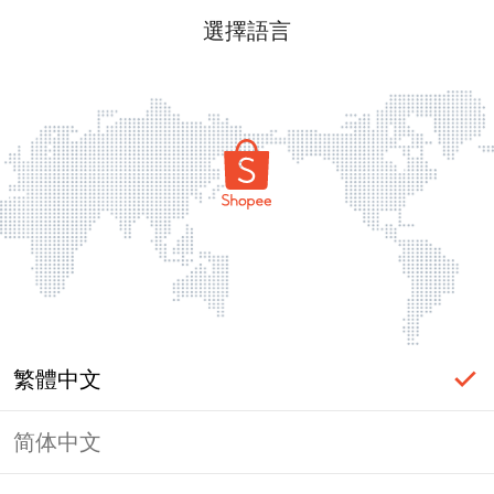
選擇語言
繁體中文
简体中文
頁面無法顯示