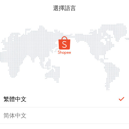
選擇語言
繁體中文
简体中文
頁面無法顯示