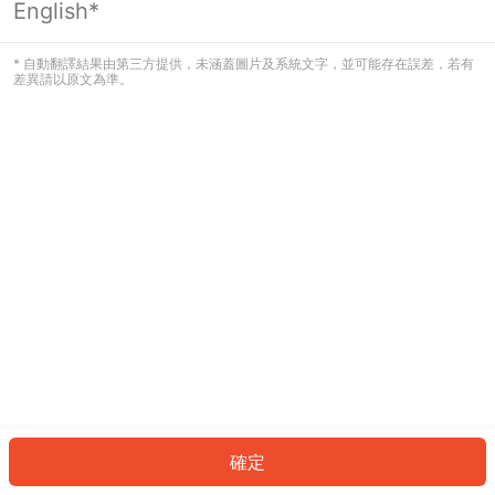
English*
發生錯誤！請登入並再試一次或回到主
頁。
* 自動翻譯結果由第三方提供，未涵蓋圖片及系統文字，並可能存在誤差，若有
差異請以原文為準。
登入
返回首頁
確定
ID: 435e9700938-4d2e-4b14-bdbe-0b226e160180