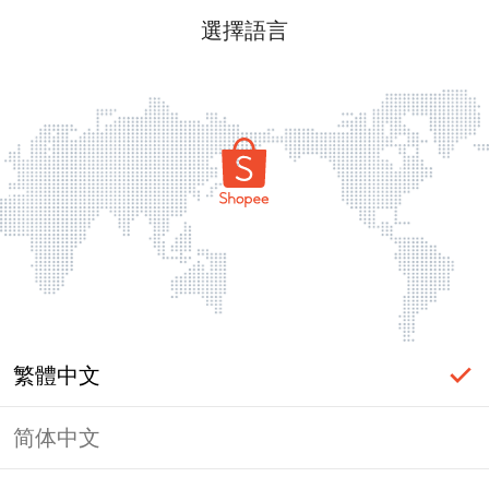
選擇語言
繁體中文
简体中文
頁面無法顯示