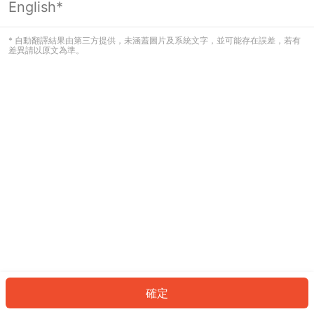
English*
發生錯誤！請登入並再試一次或回到主
頁。
* 自動翻譯結果由第三方提供，未涵蓋圖片及系統文字，並可能存在誤差，若有
差異請以原文為準。
登入
返回首頁
確定
ID: 38395302465-ed1f-4240-bbcd-90278913d921