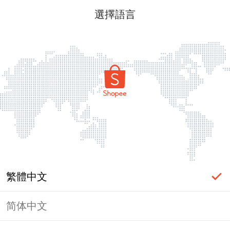
選擇語言
繁體中文
简体中文
頁面無法顯示