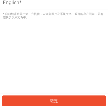
English*
發生錯誤！請登入並再試一次或回到主
頁。
* 自動翻譯結果由第三方提供，未涵蓋圖片及系統文字，並可能存在誤差，若有
差異請以原文為準。
登入
返回首頁
確定
ID: 69322787042-f0e7-48b4-bd23-e7770ec4aef0