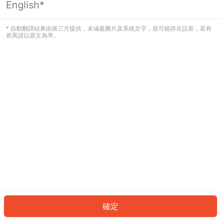
English*
發生錯誤！請登入並再試一次或回到主
頁。
* 自動翻譯結果由第三方提供，未涵蓋圖片及系統文字，並可能存在誤差，若有
差異請以原文為準。
登入
返回首頁
確定
ID: 843182c199b-0f8f-4197-8900-170c05d60517