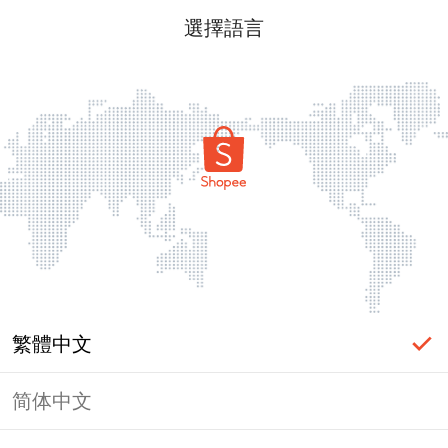
選擇語言
繁體中文
简体中文
頁面無法顯示