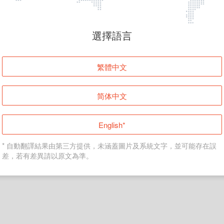
頁面無法顯示
選擇語言
發生錯誤！請登入並再試一次或回到主頁。
繁體中文
登入
简体中文
返回首頁
English*
* 自動翻譯結果由第三方提供，未涵蓋圖片及系統文字，並可能存在誤
差，若有差異請以原文為準。