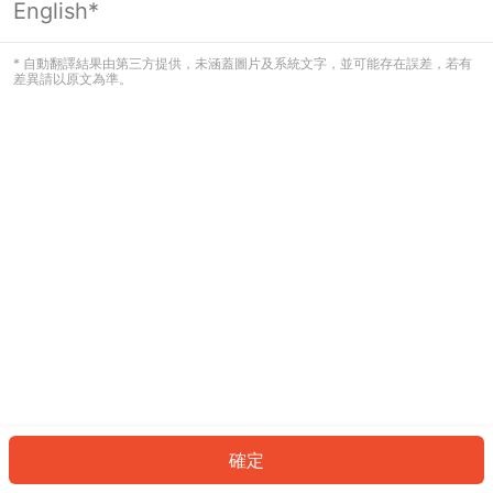
English*
發生錯誤！請登入並再試一次或回到主
頁。
* 自動翻譯結果由第三方提供，未涵蓋圖片及系統文字，並可能存在誤差，若有
差異請以原文為準。
登入
返回首頁
確定
ID: 1664ef9b40a-94ae-4e13-993e-506f9225b7d6