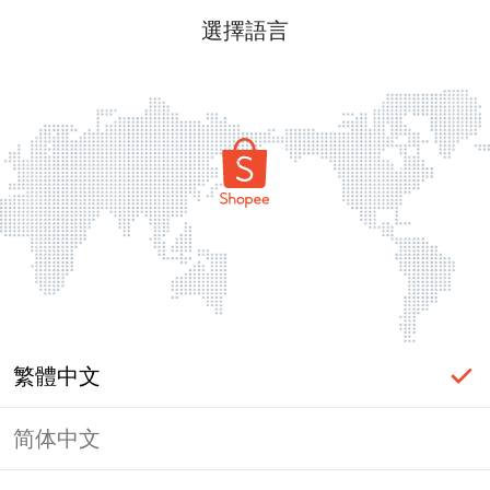
選擇語言
繁體中文
简体中文
頁面無法顯示