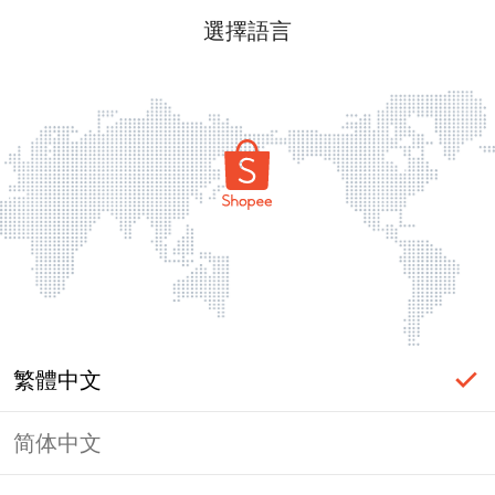
選擇語言
繁體中文
简体中文
頁面無法顯示