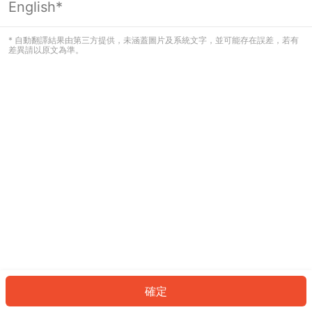
English*
發生錯誤！請登入並再試一次或回到主
頁。
* 自動翻譯結果由第三方提供，未涵蓋圖片及系統文字，並可能存在誤差，若有
差異請以原文為準。
登入
返回首頁
確定
ID: 20912b51db7-cda2-41f6-a6e8-9afa2e1a25ac