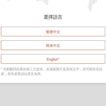
頁面無法顯示
選擇語言
發生錯誤！請登入並再試一次或回到主頁。
繁體中文
登入
简体中文
返回首頁
English*
* 自動翻譯結果由第三方提供，未涵蓋圖片及系統文字，並可能存在誤
差，若有差異請以原文為準。