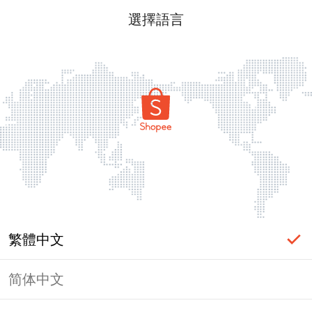
選擇語言
繁體中文
简体中文
頁面無法顯示