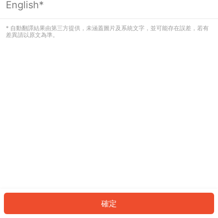
English*
發生錯誤！請登入並再試一次或回到主
頁。
* 自動翻譯結果由第三方提供，未涵蓋圖片及系統文字，並可能存在誤差，若有
差異請以原文為準。
登入
返回首頁
確定
ID: 933adee1233-7c28-448b-905a-cdce6f942307