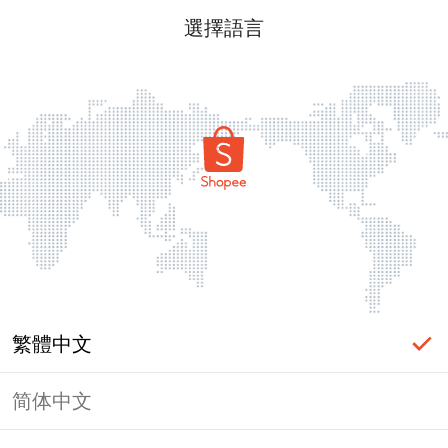
選擇語言
繁體中文
简体中文
頁面無法顯示