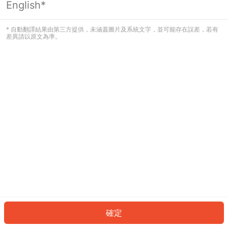
English*
發生錯誤！請登入並再試一次或回到主
頁。
* 自動翻譯結果由第三方提供，未涵蓋圖片及系統文字，並可能存在誤差，若有
差異請以原文為準。
登入
返回首頁
確定
ID: 39389c5f48-b9d7-4332-a262-79dad17bf959