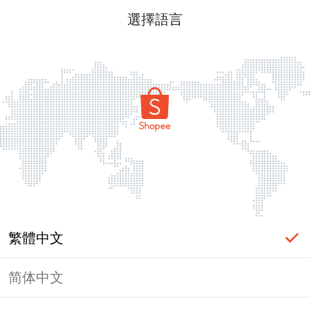
選擇語言
繁體中文
简体中文
頁面無法顯示