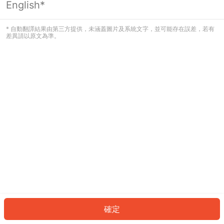
English*
發生錯誤！請登入並再試一次或回到主
頁。
* 自動翻譯結果由第三方提供，未涵蓋圖片及系統文字，並可能存在誤差，若有
差異請以原文為準。
登入
返回首頁
確定
ID: 6528214c6a5-9096-4424-99aa-b60e64c6a567