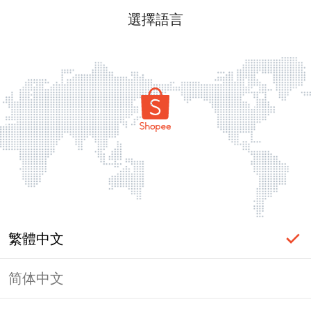
選擇語言
繁體中文
简体中文
頁面無法顯示