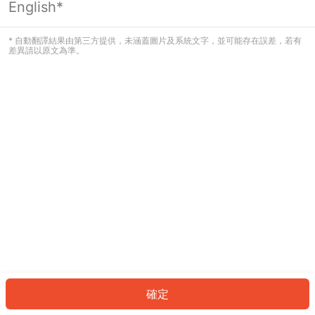
English*
發生錯誤！請登入並再試一次或回到主
頁。
* 自動翻譯結果由第三方提供，未涵蓋圖片及系統文字，並可能存在誤差，若有
差異請以原文為準。
登入
返回首頁
確定
ID: 1979541a236-08d2-4bcc-8ff0-94da41d3a9cb