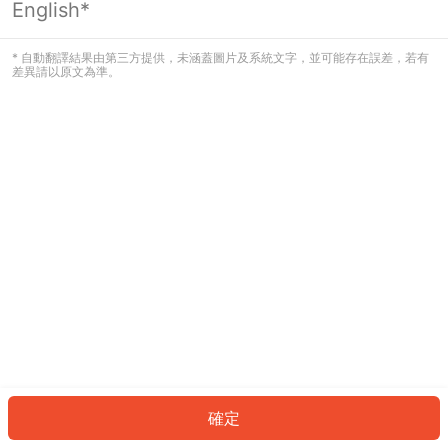
English*
發生錯誤！請登入並再試一次或回到主
頁。
* 自動翻譯結果由第三方提供，未涵蓋圖片及系統文字，並可能存在誤差，若有
差異請以原文為準。
登入
返回首頁
確定
ID: 60960c0c2be-584f-4130-8888-3ff83e4a80dd