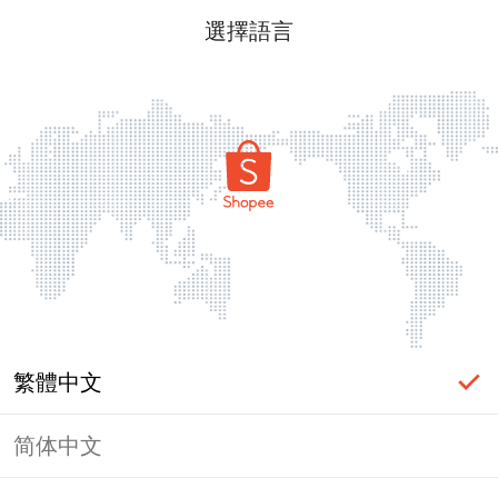
選擇語言
繁體中文
简体中文
頁面無法顯示